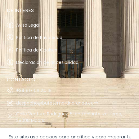
DE INTERÉS
Aviso Legal
Política de Privacidad
Política de Cookies
Declaración de accesibilidad
CONTACTO
+34 917 06 24 16
despacho@bufetemartinaranda.com
Calle Ventura Rodriguez, 5, entreplanta izquierda,
28008 Madrid
Avda. de las Águilas nº 2 B, 5º-1 28044 Madrid
Este sitio usa cookies para analítica y para mejorar tu