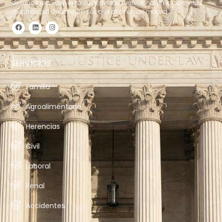
desarrollando con éxito su actividad profesional en las distintas
materias del derecho, en sus dos oficinas de madrid.
SERVICIOS
Familia
Agroalimentario
Herencias
Civil
Laboral
Penal
Accidentes