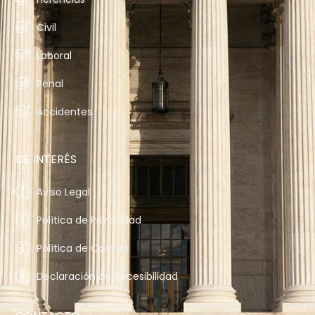
Civil
Laboral
Penal
Accidentes
DE INTERÉS
Aviso Legal
Política de Privacidad
Política de Cookies
Declaración de accesibilidad