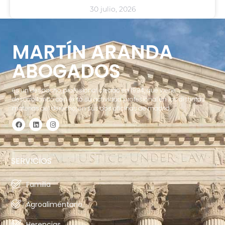
30 julio, 2026
MARTÍN ARANDA
ABOGADOS
es un despacho profesional creado en 1994, que viene
desarrollando con éxito su actividad profesional en las distintas
materias del derecho, en sus dos oficinas de madrid.
SERVICIOS
Familia
Agroalimentario
Herencias