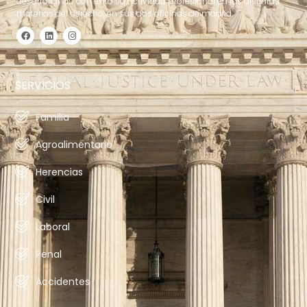
desarrollando con éxito su actividad profesional en las distintas
materias del derecho, en sus dos oficinas de madrid.
SERVICIOS
Familia
Agroalimentario
Herencias
Civil
Laboral
Penal
Accidentes