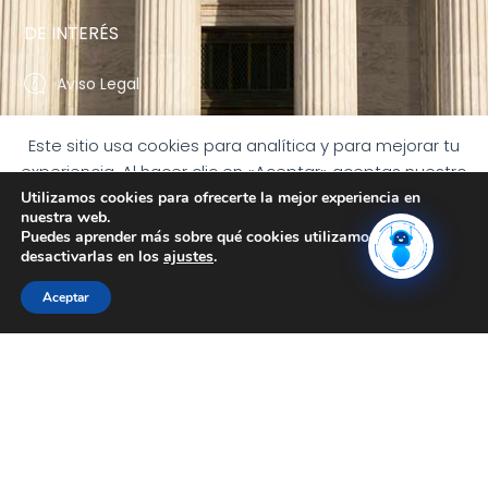
DE INTERÉS
Aviso Legal
Política de Privacidad
Este sitio usa cookies para analítica y para mejorar tu
experiencia. Al hacer clic en «Aceptar» aceptas nuestro
Política de Cookies
uso de las cookies.
Utilizamos cookies para ofrecerte la mejor experiencia en
Declaración de accesibilidad
nuestra web.
ACEPTAR
Puedes aprender más sobre qué cookies utilizamos o
desactivarlas en los
ajustes
.
CONTACTO
PREFERENCIAS DE COOKIES
RECHAZAR
Aceptar
+34 917 06 24 16
despacho@bufetemartinaranda.com
Calle Ventura Rodriguez, 5, entreplanta izquierda,
28008 Madrid
Avda. de las Águilas nº 2 B, 5º-1 28044 Madrid