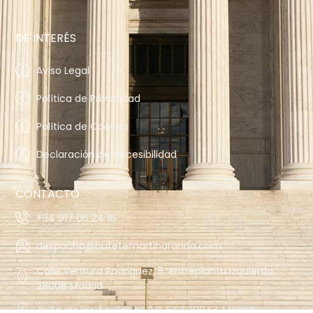
DE INTERÉS
Aviso Legal
Política de Privacidad
Política de Cookies
Declaración de accesibilidad
CONTACTO
+34 917 06 24 16
despacho@bufetemartinaranda.com
Calle Ventura Rodriguez, 5, entreplanta izquierda,
28008 Madrid
Avda. de las Águilas nº 2 B, 5º-1 28044 Madrid