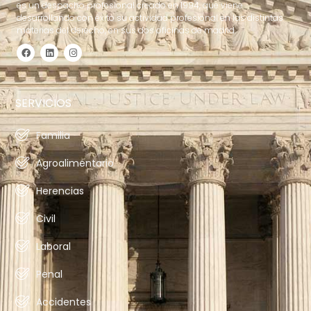
es un despacho profesional creado en 1994, que viene
desarrollando con éxito su actividad profesional en las distintas
materias del derecho, en sus dos oficinas de madrid.
SERVICIOS
Familia
Agroalimentario
Herencias
Civil
Laboral
Penal
Accidentes