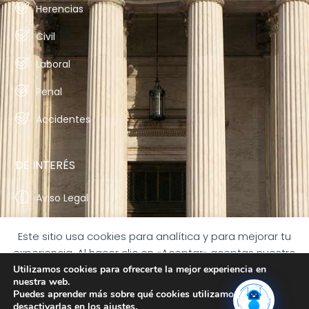
Herencias
Civil
Laboral
Penal
Accidentes
DE INTERÉS
Aviso Legal
Política de Privacidad
Este sitio usa cookies para analítica y para mejorar tu
experiencia. Al hacer clic en «Aceptar» aceptas nuestro
Política de Cookies
uso de las cookies.
Utilizamos cookies para ofrecerte la mejor experiencia en
Declaración de accesibilidad
nuestra web.
ACEPTAR
Puedes aprender más sobre qué cookies utilizamos o
desactivarlas en los
ajustes
.