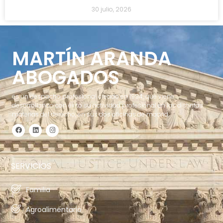
30 julio, 2026
MARTÍN ARANDA
ABOGADOS
es un despacho profesional creado en 1994, que viene
desarrollando con éxito su actividad profesional en las distintas
materias del derecho, en sus dos oficinas de madrid.
SERVICIOS
Familia
Agroalimentario