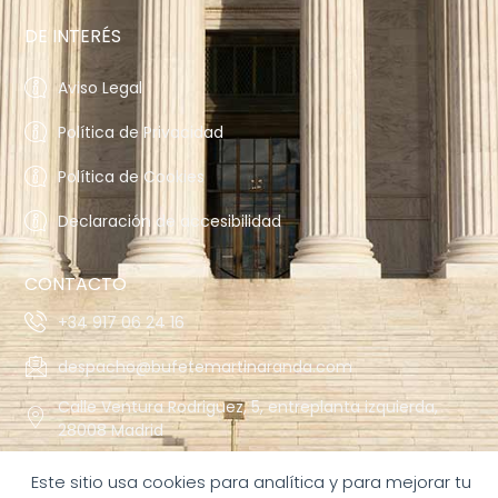
DE INTERÉS
Aviso Legal
Política de Privacidad
Política de Cookies
Declaración de accesibilidad
CONTACTO
+34 917 06 24 16
despacho@bufetemartinaranda.com
Calle Ventura Rodriguez, 5, entreplanta izquierda,
28008 Madrid
Avda. de las Águilas nº 2 B, 5º-1 28044 Madrid
Este sitio usa cookies para analítica y para mejorar tu