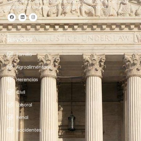
desarrollando con éxito su actividad profesional en las distintas
materias del derecho, en sus dos oficinas de madrid.
SERVICIOS
Familia
Agroalimentario
Herencias
Civil
Laboral
Penal
Accidentes