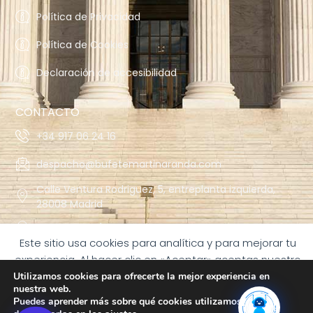
Política de Privacidad
Política de Cookies
Declaración de accesibilidad
CONTACTO
+34 917 06 24 16
despacho@bufetemartinaranda.com
Calle Ventura Rodriguez, 5, entreplanta izquierda,
28008 Madrid
Avda. de las Águilas nº 2 B, 5º-1 28044 Madrid
Este sitio usa cookies para analítica y para mejorar tu
experiencia. Al hacer clic en «Aceptar» aceptas nuestro
uso de las cookies.
Utilizamos cookies para ofrecerte la mejor experiencia en
nuestra web.
ACEPTAR
Puedes aprender más sobre qué cookies utilizamos o
Copyright 2024 © Todos los derechos reservados