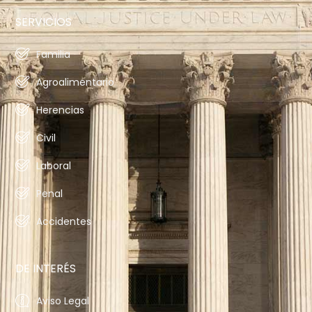
SERVICIOS
Familia
Agroalimentario
Herencias
Civil
Laboral
Penal
Accidentes
DE INTERÉS
Aviso Legal