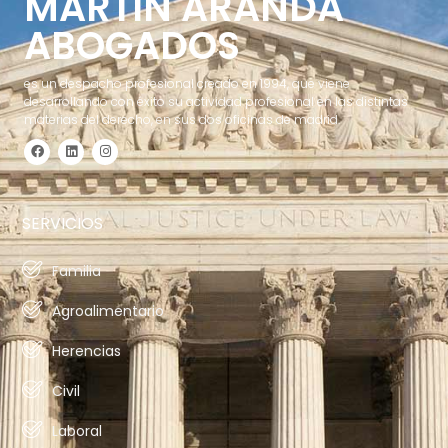
MARTÍN ARANDA
ABOGADOS
es un despacho profesional creado en 1994, que viene
desarrollando con éxito su actividad profesional en las distintas
materias del derecho, en sus dos oficinas de madrid.
SERVICIOS
Familia
Agroalimentario
Herencias
Civil
Laboral