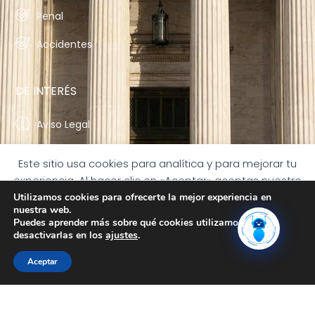
Penal
Accidentes
DE INTERÉS
Aviso Legal
Política de Privacidad
Este sitio usa cookies para analítica y para mejorar tu
experiencia. Al hacer clic en «Aceptar» aceptas nuestro
Política de Cookies
uso de las cookies.
Utilizamos cookies para ofrecerte la mejor experiencia en
Declaración de accesibilidad
nuestra web.
ACEPTAR
Puedes aprender más sobre qué cookies utilizamos o
desactivarlas en los
ajustes
.
CONTACTO
PREFERENCIAS DE COOKIES
RECHAZAR
Aceptar
+34 917 06 24 16
despacho@bufetemartinaranda.com