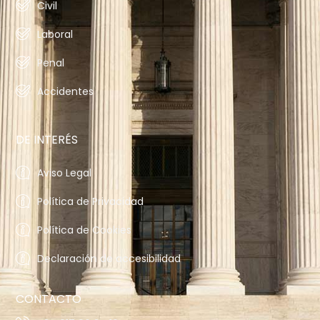
Civil
Laboral
Penal
Accidentes
DE INTERÉS
Aviso Legal
Política de Privacidad
Política de Cookies
Declaración de accesibilidad
CONTACTO