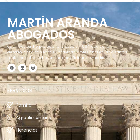
MARTÍN ARANDA
ABOGADOS
es un despacho profesional creado en 1994, que viene
desarrollando con éxito su actividad profesional en las distintas
materias del derecho, en sus dos oficinas de madrid.
SERVICIOS
Familia
Agroalimentario
Herencias