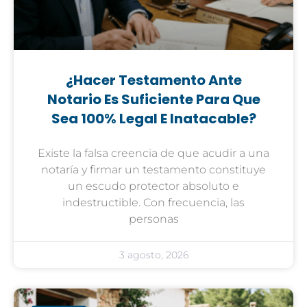
¿Hacer Testamento Ante
Notario Es Suficiente Para Que
Sea 100% Legal E Inatacable?
Existe la falsa creencia de que acudir a una
notaría y firmar un testamento constituye
un escudo protector absoluto e
indestructible. Con frecuencia, las
personas
3 agosto, 2026