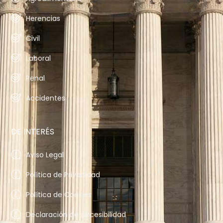
Herencias
Civil
Laboral
Penal
Accidentes
DE INTERÉS
Aviso Legal
Política de Privacidad
Política de Cookies
Declaración de accesibilidad