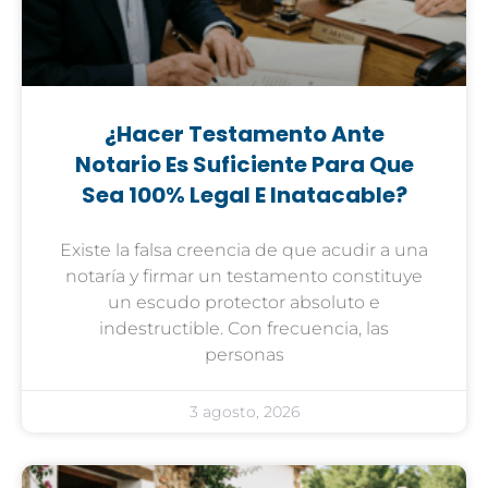
¿Hacer Testamento Ante
Notario Es Suficiente Para Que
Sea 100% Legal E Inatacable?
Existe la falsa creencia de que acudir a una
notaría y firmar un testamento constituye
un escudo protector absoluto e
indestructible. Con frecuencia, las
personas
3 agosto, 2026