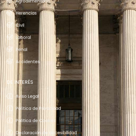
Agroalimentario
Herencias
Civil
Laboral
Penal
Accidentes
DE INTERÉS
Aviso Legal
Política de Privacidad
Política de Cookies
Declaración de accesibilidad