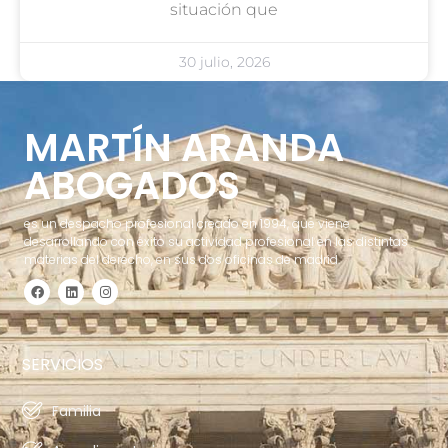
situación que
30 julio, 2026
MARTÍN ARANDA
ABOGADOS
es un despacho profesional creado en 1994, que viene
desarrollando con éxito su actividad profesional en las distintas
materias del derecho, en sus dos oficinas de madrid.
SERVICIOS
Familia