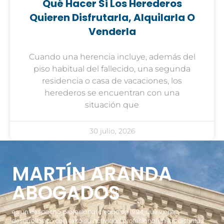
Qué Hacer Si Los Herederos
Quieren Disfrutarla, Alquilarla O
Venderla
Cuando una herencia incluye, además del
piso habitual del fallecido, una segunda
residencia o casa de vacaciones, los
herederos se encuentran con una
situación que
30 julio, 2026
MARTÍN ARANDA
ABOGADOS
es un despacho profesional creado en 1994, que viene
desarrollando con éxito su actividad profesional en las distintas