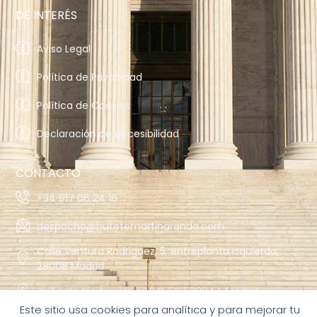
DE INTERÉS
Aviso Legal
Política de Privacidad
Política de Cookies
Declaración de accesibilidad
CONTACTO
+34 917 06 24 16
despacho@bufetemartinaranda.com
Calle Ventura Rodriguez, 5, entreplanta izquierda,
28008 Madrid
Avda. de las Águilas nº 2 B, 5º-1 28044 Madrid
Este sitio usa cookies para analítica y para mejorar tu