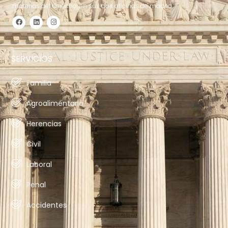
materias del derecho, en sus dos oficinas de madrid.
SERVICIOS
Familia
Agroalimentario
Herencias
Civil
Laboral
Penal
Accidentes